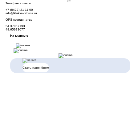
Телефон и почта:
Тел
+7 (8422) 21-11-00
+7 
info@klukva-fabrica.ru
inf
GPS координаты:
GPS
54.37067193
55.
48.65973077
37.
На главную
Стать партнёром