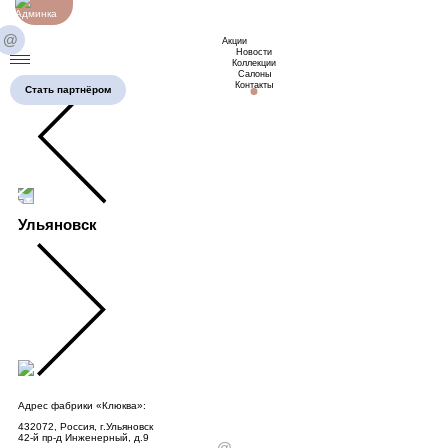
@
Акции
Новости
Коллекции
Салоны
Контакты
Стать партнёром
Ульяновск
Адрес фабрики «Клюква»:
Адр
432072, Россия, г.Ульяновск
МО,
42-й пр-д Инженерный, д.9
Южн
@